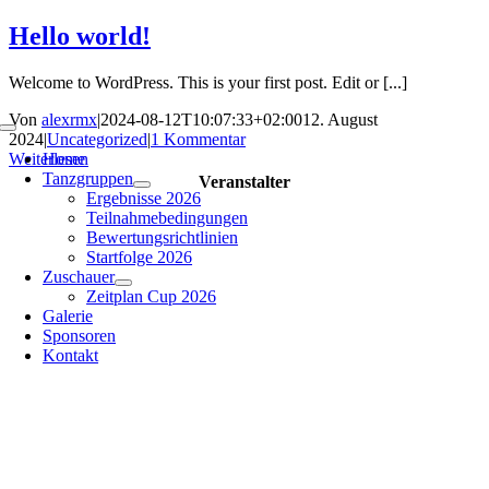
Zum
Hello world!
Inhalt
springen
Welcome to WordPress. This is your first post. Edit or [...]
Von
alexrmx
|
2024-08-12T10:07:33+02:00
12. August
Toggle
2024
|
Uncategorized
|
1 Kommentar
Navigation
Weiterlesen
Home
Tanzgruppen
Veranstalter
Ergebnisse 2026
Teilnahmebedingungen
Bewertungsrichtlinien
Startfolge 2026
Zuschauer
Zeitplan Cup 2026
Galerie
Sponsoren
Kontakt