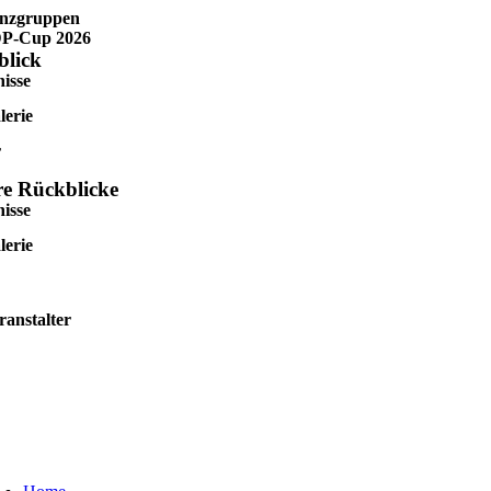
Zum
nzgruppen
Inhalt
DP-Cup 2026
springen
blick
isse
lerie
r
re Rückblicke
isse
lerie
ranstalter
oggle
avigation