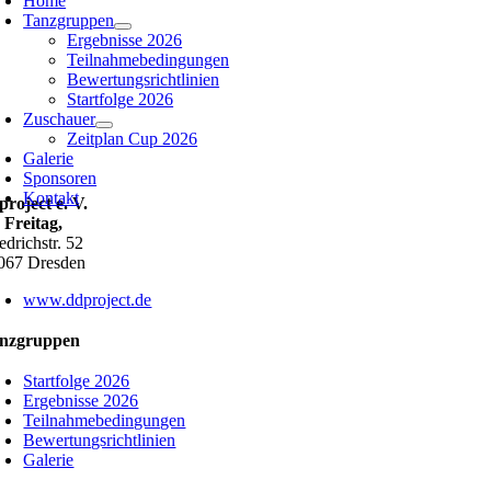
Home
Tanzgruppen
Ergebnisse 2026
Teilnahmebedingungen
Bewertungsrichtlinien
Startfolge 2026
Zuschauer
Zeitplan Cup 2026
Galerie
Sponsoren
Kontakt
project e. V.
o Freitag,
edrichstr. 52
067 Dresden
www.ddproject.de
nzgruppen
Startfolge 2026
Ergebnisse 2026
Teilnahmebedingungen
Bewertungsrichtlinien
Galerie